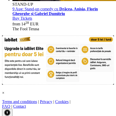
STAND-UP
9 Aug:
Stand-up comedy cu
Drăcea, Anisia, Florin
Gheorghe și Gabriel Dumitriu
Buy Tickets
28
from 14
EUR
The Fool Terasa
×
Terms and conditions
|
Privacy
|
Cookies
|
FAQ
|
Contact