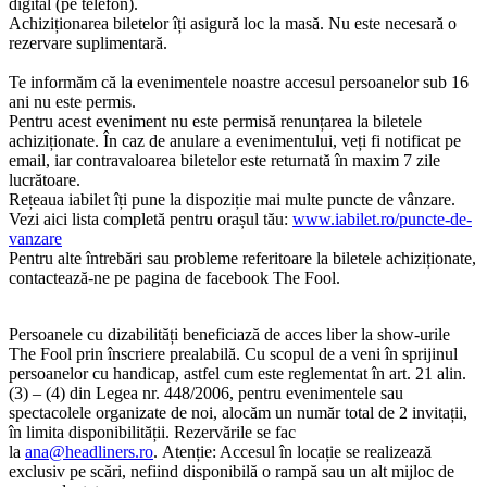
digital (pe telefon).
Achiziționarea biletelor îți asigură loc la masă. Nu este necesară o
rezervare suplimentară.
Te informăm că la evenimentele noastre accesul persoanelor sub 16
ani nu este permis.
Pentru acest eveniment nu este permisă renunțarea la biletele
achiziționate. În caz de anulare a evenimentului, veți fi notificat pe
email, iar contravaloarea biletelor este returnată în maxim 7 zile
lucrătoare.
Rețeaua iabilet îți pune la dispoziție mai multe puncte de vânzare.
Vezi aici lista completă pentru orașul tău:
www.iabilet.ro/puncte-de-
vanzare
Pentru alte întrebări sau probleme referitoare la biletele achiziționate,
contactează-ne pe pagina de facebook The Fool.
Persoanele cu dizabilități beneficiază de acces liber la show-urile
The Fool prin înscriere prealabilă. Cu scopul de a veni în sprijinul
persoanelor cu handicap, astfel cum este reglementat în art. 21 alin.
(3) – (4) din Legea nr. 448/2006, pentru evenimentele sau
spectacolele organizate de noi, alocăm un număr total de 2 invitații,
în limita disponibilității. Rezervările se fac
la
ana@headliners.ro
. Atenție: Accesul în locație se realizează
exclusiv pe scări, nefiind disponibilă o rampă sau un alt mijloc de