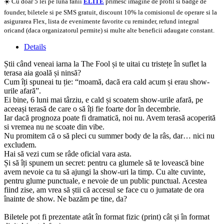
☀️ Cu doar 5 lei pe luna fanii
ELITE
primesc imagine de profil si badge de
founder, biletele si pe SMS gratuit, discount 10% la comisionul de operare si la
asigurarea Flex, lista de evenimente favorite cu reminder, refund integral
oricand (daca organizatorul permite) si multe alte beneficii adaugate constant.
Details
Știi când veneai iarna la The Fool și te uitai cu tristețe în suflet la
terasa aia goală și ninsă?
Cum îți spuneai tu ție: “moamă, dacă era cald acum și erau show-
urile afară”.
Ei bine, 6 luni mai târziu, e cald și scoatem show-urile afară, pe
aceeași terasă de care o să îți fie foarte dor în decembrie.
Iar dacă prognoza poate fi dramatică, noi nu. Avem terasă acoperită
si vremea nu ne scoate din vibe.
Nu promitem că o să pleci cu summer body de la râs, dar… nici nu
excludem.
Hai să vezi cum se râde oficial vara asta.
Și să îți spunem un secret: pentru ca glumele să te lovească bine
avem nevoie ca tu să ajungi la show-uri la timp. Cu alte cuvinte,
pentru glume punctuale, e nevoie de un public punctual. Acestea
fiind zise, am vrea să știi că accesul se face cu o jumatate de ora
înainte de show. Ne bazăm pe tine, da?
Biletele pot fi prezentate atât în format fizic (print) cât și în format