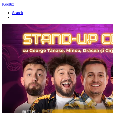
Kooltix
Search