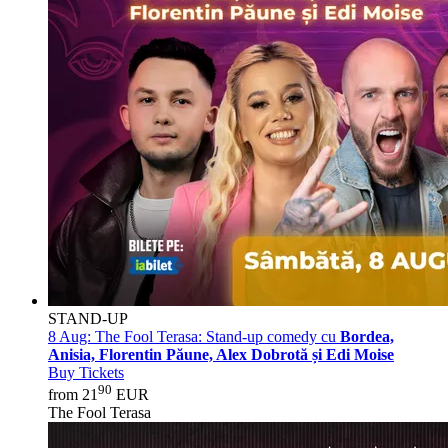
STAND-UP
8 Aug:
The Fool Terasa: Stand-up comedy cu
Bordea,
Anisia, Florentin Păune, Alex Dobrotă și Edi Moise
Buy Tickets
90
from 21
EUR
The Fool Terasa