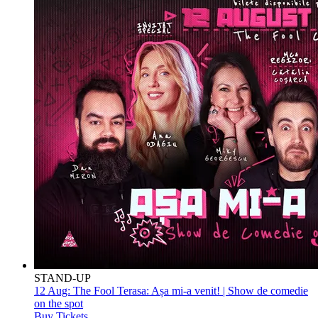
STAND-UP
12 Aug:
The Fool Terasa: Așa mi-a venit! | Show de comedie
on the spot
Buy Tickets