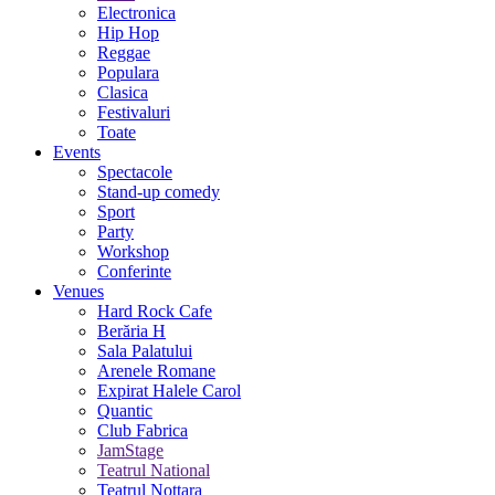
Electronica
Hip Hop
Reggae
Populara
Clasica
Festivaluri
Toate
Events
Spectacole
Stand-up comedy
Sport
Party
Workshop
Conferinte
Venues
Hard Rock Cafe
Berăria H
Sala Palatului
Arenele Romane
Expirat Halele Carol
Quantic
Club Fabrica
JamStage
Teatrul National
Teatrul Nottara