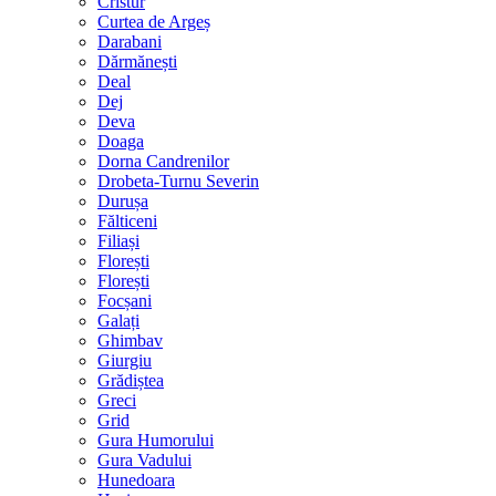
Cristur
Curtea de Argeș
Darabani
Dărmănești
Deal
Dej
Deva
Doaga
Dorna Candrenilor
Drobeta-Turnu Severin
Durușa
Fălticeni
Filiași
Florești
Florești
Focșani
Galați
Ghimbav
Giurgiu
Grădiștea
Greci
Grid
Gura Humorului
Gura Vadului
Hunedoara