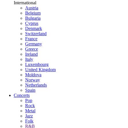
International
Austria
Belgium
Bulgaria
Cyprus
Denmark
Switzerland
France
Germany
Greece
Ireland
Italy
Luxembourg
United Kingdom
Moldova
Norway
Netherlands
Spain
Concerts
Pop
Rock
Metal
Jazz
Folk
R&B