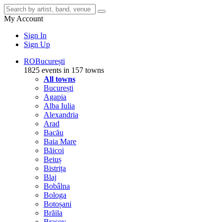
My Account
Sign In
Sign Up
RO
București
1825 events in 157 towns
All towns
București
Agapia
Alba Iulia
Alexandria
Arad
Bacău
Baia Mare
Băicoi
Beiuș
Bistrița
Blaj
Bobâlna
Bologa
Botoșani
Brăila
Brașov