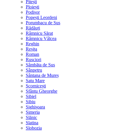
Pitești
Ploiești
Podișor
Popești Leordeni
Porumbacu de Sus
Rădăuți
Râmnicu Sărat
Râmnicu Vâlcea
Reghin
Reșița
Roman
Rusciori
Sâmbăta de Sus
Sânpetru
Sântana de Mureș
Satu Mare
Scornicești
Sfântu Gheorghe
Sibiel
Sibiu
Sighișoara
Simeria
Slănic
Slatina
Slobozia