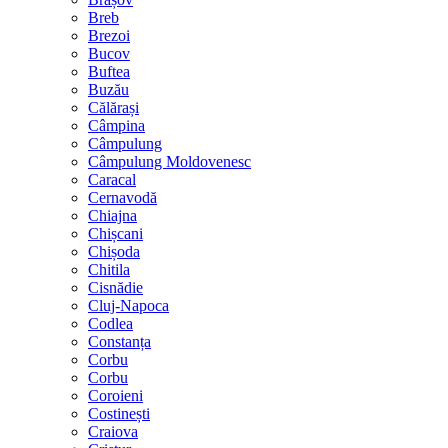
Breb
Brezoi
Bucov
Buftea
Buzău
Călărași
Câmpina
Câmpulung
Câmpulung Moldovenesc
Caracal
Cernavodă
Chiajna
Chișcani
Chișoda
Chitila
Cisnădie
Cluj-Napoca
Codlea
Constanța
Corbu
Corbu
Coroieni
Costinești
Craiova