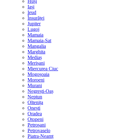
Huși
Iași
Ieud
Însurăței
Jupiter
Lugoj
Mamaia
Mamaia-Sat
Mangalia
Marghita
Mediaș
Merișani
Miercurea Ciuc
Mogoșoaia
Moroeni
Murani
Negrești-Oaș
Neptun
Oltenița
Onești
Oradea
Otopeni
Petroșani
Petrovaselo
Piatra-Neamț