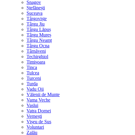
Snagov
Ștefănești
Suceava
Târgoviște
Târgu Jiu
Târgu Lăpuș
Târgu Mureș
Târgu Neamț
Târgu Ocna
Târnăveni
Techirghiol
Timișoara
Tinca
Tulcea
Turceni
Turda
Vadu Oii
Vălenii de Munte
Vama Veche
Vaslui
Vatra Dornei
Vernești
Vișeu de Sus
Voluntari
Zalău