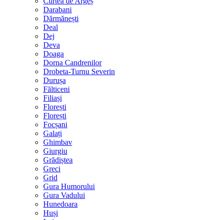
Curtea de Argeș
Darabani
Dărmănești
Deal
Dej
Deva
Doaga
Dorna Candrenilor
Drobeta-Turnu Severin
Durușa
Fălticeni
Filiași
Florești
Florești
Focșani
Galați
Ghimbav
Giurgiu
Grădiștea
Greci
Grid
Gura Humorului
Gura Vadului
Hunedoara
Huși