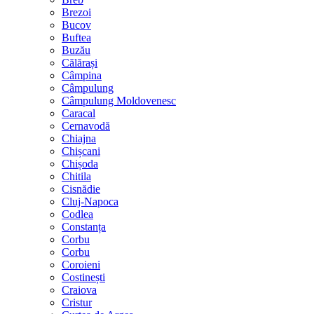
Brezoi
Bucov
Buftea
Buzău
Călărași
Câmpina
Câmpulung
Câmpulung Moldovenesc
Caracal
Cernavodă
Chiajna
Chișcani
Chișoda
Chitila
Cisnădie
Cluj-Napoca
Codlea
Constanța
Corbu
Corbu
Coroieni
Costinești
Craiova
Cristur