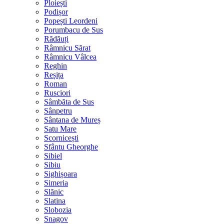
Ploiești
Podișor
Popești Leordeni
Porumbacu de Sus
Rădăuți
Râmnicu Sărat
Râmnicu Vâlcea
Reghin
Reșița
Roman
Rusciori
Sâmbăta de Sus
Sânpetru
Sântana de Mureș
Satu Mare
Scornicești
Sfântu Gheorghe
Sibiel
Sibiu
Sighișoara
Simeria
Slănic
Slatina
Slobozia
Snagov