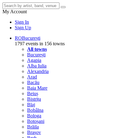
My Account
Sign In
Sign Up
RO
București
1797 events in 156 towns
All towns
București
Agapia
Alba Iulia
Alexandria
Arad
Bacău
Baia Mare
Beiuș
Bistrița
Blaj
Bobâlna
Bologa
Botoșani
Brăila
Brașov
Breb