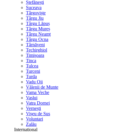
Ștefănești
Suceava
Târgoviște
Târgu Jiu
Târgu Lăpuș
Târgu Mureș
Târgu Neamț
Târgu Ocna
Târnăveni
Techirghiol
Timișoara
Tinca
Tulcea
Turceni
Turda
Vadu Oii
Vălenii de Munte
Vama Veche
Vaslui
Vatra Dornei
Vernești
Vișeu de Sus
Voluntari
Zalău
International