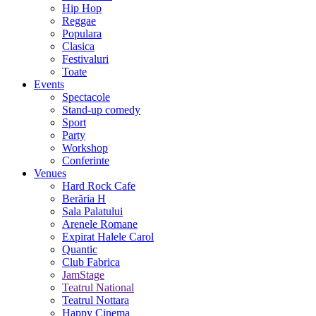
Hip Hop
Reggae
Populara
Clasica
Festivaluri
Toate
Events
Spectacole
Stand-up comedy
Sport
Party
Workshop
Conferinte
Venues
Hard Rock Cafe
Berăria H
Sala Palatului
Arenele Romane
Expirat Halele Carol
Quantic
Club Fabrica
JamStage
Teatrul National
Teatrul Nottara
Happy Cinema