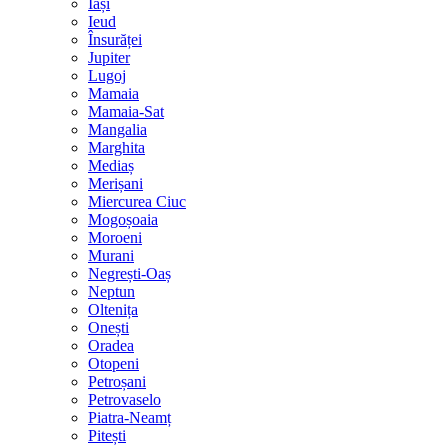
Iași
Ieud
Însurăței
Jupiter
Lugoj
Mamaia
Mamaia-Sat
Mangalia
Marghita
Mediaș
Merișani
Miercurea Ciuc
Mogoșoaia
Moroeni
Murani
Negrești-Oaș
Neptun
Oltenița
Onești
Oradea
Otopeni
Petroșani
Petrovaselo
Piatra-Neamț
Pitești