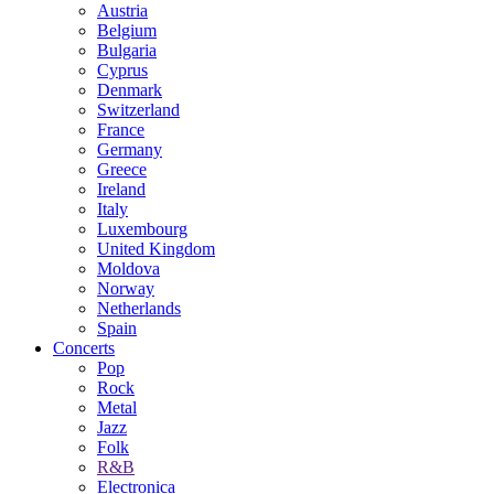
Austria
Belgium
Bulgaria
Cyprus
Denmark
Switzerland
France
Germany
Greece
Ireland
Italy
Luxembourg
United Kingdom
Moldova
Norway
Netherlands
Spain
Concerts
Pop
Rock
Metal
Jazz
Folk
R&B
Electronica