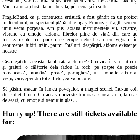
acești ani, Sorții că mi-a surâs permițându-mi să fac ce mi-a plăcut și
Vouă că mi-ați fost alături. În sală, pe scenă și în suflet.
FragileBand, ca și construcție artistică, a fost gândit ca un proiect
multicultural, un spectacol plăpând, gingaș. Frumos și fragil asemeni
unui vechi porțelan. Am pus laolaltă instrumentele vii, acustice,
vibrând cu emoție, aidoma fibrelor pline de viață din care au
fost zămislite, cu poezia ce erupe delicat sau cu vigoare în
sentimente, iubiri, trăiri, patimi, întâlniri, despărțiri, aidoma existenței
noastre.
Ce-a ieșit din această alambicată alchimie? O muzică în varii ritmuri
și graiuri, o călătorie dela fadou la rock, pe șoapte de poezie
românească, aromână, greacă, portugheză, un simbolic elixir al
vieții, care, sper din tot sufletul, să vă bucure!
Să pășim, așadar, în lumea poveștilor, a magiei scenei, într-un colț
din sufletul meu. Cu această poveste frumoasă spusă iarna, la ceas
de seară, cu emoție și tremur în glas…
Hurry up!
There are still tickets available
for: