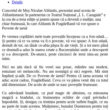
Details
Concertul de Moș Niculae Alifantis, prezentat anul acesta de
Alifantismusic în parteneriat cu Teatrul Național „I. L. Caragiale” e
la cea de-a treia ediție și putem spune că a devenit o tradiție, una
chiar frumoasă, în care Alifantis & FragileBand vă vor spune o
Poveste de iarnă
Pe vremea copilăriei mele toate poveștile începeau cu a fost odată…
Și pentru că ce va urma va fi o poveste, vă voi spune: A fost odată,
demult de tot, un tânăr ce-abia pășea în ale vieții. Și a tot mers până
ce drumull-a adus în marea cetate a Bucureștiului unde a descoperit
și s-a descoperit. De-atunci, peste cincizeci de ierni nins-au peste
mine.
Nici nu știu dacă să fiu vesel sau posac, mândru sau modest,
entuziast ori melancolic. Nu am nostalgii și nici regrete. Mă simt
împlinit și-atât. De ce Poveste de iarnă? Pentru că iarna aceasta vă
aduc acest cadou, FragileBand. Ceva ce va părea venit din cu totul
altă dimensiune. De acolo de unde se nasc poveștile frumoase.
Cu adevărată bunătate, cu praf magic de altruism, cu mireasma
magică a bradului, cu frumusețea ochilor de copil privindu-l
împodobit. Și, desigur, cu tristețea pentru acele suflete fragile, ce nu
au parte de toate acestea. Mulțumesc, bunului Dumnezeu pentru toți