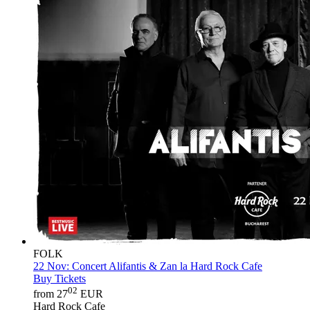
FOLK
22 Nov:
Concert Alifantis & Zan la Hard Rock Cafe
Buy Tickets
02
from 27
EUR
Hard Rock Cafe