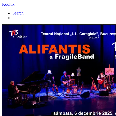
Kooltix
Search