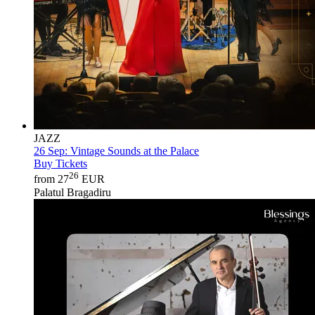
JAZZ
26 Sep:
Vintage Sounds at the Palace
Buy Tickets
26
from 27
EUR
Palatul Bragadiru