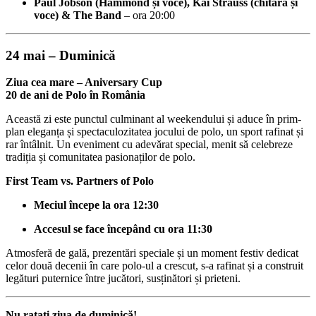
Paul Jobson (Hammond și voce), Kai Strauss (chitară și
voce) & The Band
– ora 20:00
24 mai – Duminică
Ziua cea mare – Aniversary Cup
20 de ani de Polo în România
Această zi este punctul culminant al weekendului și aduce în prim-
plan eleganța și spectaculozitatea jocului de polo, un sport rafinat și
rar întâlnit. Un eveniment cu adevărat special, menit să celebreze
tradiția și comunitatea pasionaților de polo.
First Team vs. Partners of Polo
Meciul începe la ora 12:30
Accesul se face începând cu ora 11:30
Atmosferă de gală, prezentări speciale și un moment festiv dedicat
celor două decenii în care polo-ul a crescut, s-a rafinat și a construit
legături puternice între jucători, susținători și prieteni.
Nu ratați ziua de duminică!