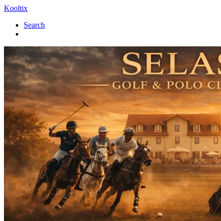
Kooltix
Search