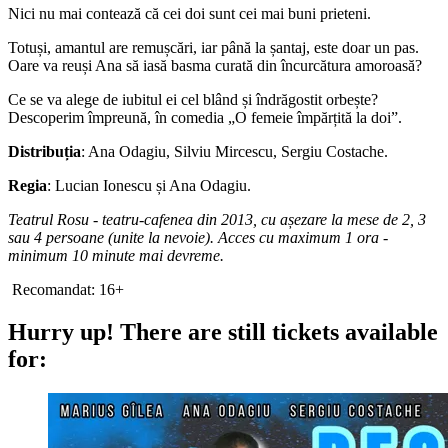
Nici nu mai contează că cei doi sunt cei mai buni prieteni.
Totuși, amantul are remușcări, iar până la șantaj, este doar un pas.
Oare va reuși Ana să iasă basma curată din încurcătura amoroasă?
Ce se va alege de iubitul ei cel blând și îndrăgostit orbește?
Descoperim împreună, în comedia „O femeie împărțită la doi”.
Distribuția
: Ana Odagiu, Silviu Mircescu, Sergiu Costache.
Regia
: Lucian Ionescu și Ana Odagiu.
Teatrul Rosu - teatru-cafenea din 2013, cu așezare la mese de 2, 3
sau 4 persoane (unite la nevoie). Acces cu maximum 1 ora -
minimum 10 minute mai devreme.
Recomandat: 16+
Hurry up!
There are still tickets available
for: