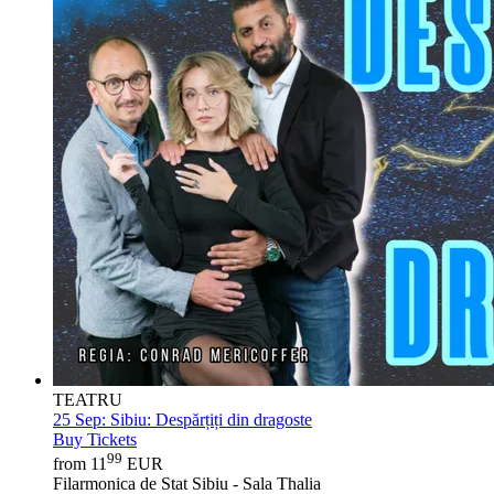
TEATRU
25 Sep:
Sibiu: Despărțiți din dragoste
Buy Tickets
99
from 11
EUR
Filarmonica de Stat Sibiu - Sala Thalia