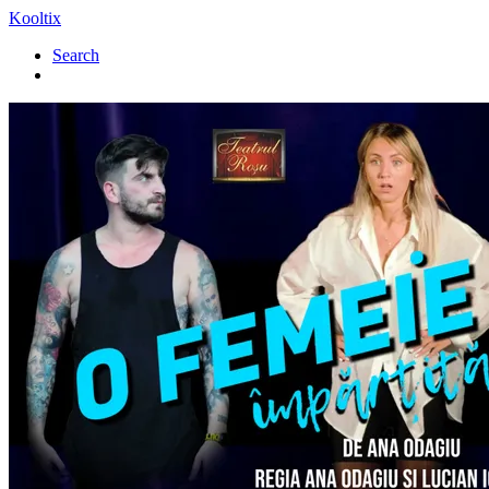
Kooltix
Search